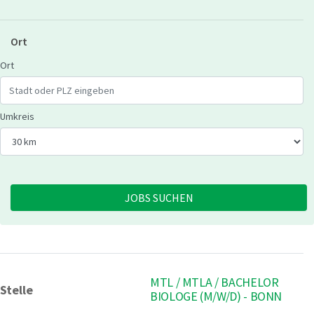
Ort
Geben Sie eine Stadt oder Postleitzahl ein
Ort
Wählen Sie den Umkreis für die Jobsuche
Umkreis
JOBS SUCHEN
MTL / MTLA / BACHELOR
Stelle
BIOLOGE (M/W/D) - BONN