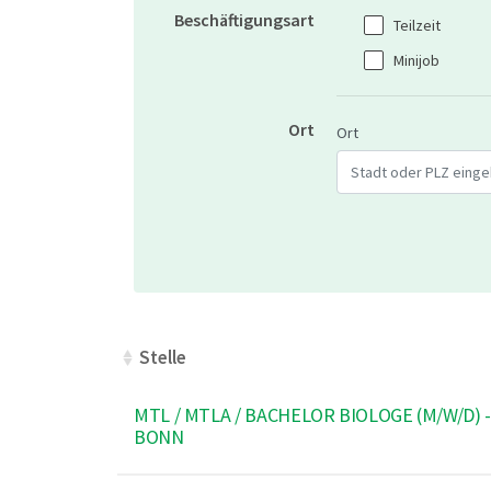
Beschäftigungsart
Teilzeit
Minijob
Ort
Geben Sie eine Stadt
Ort
Stelle
Stelle
MTL / MTLA / BACHELOR BIOLOGE (M/W/D) -
BONN