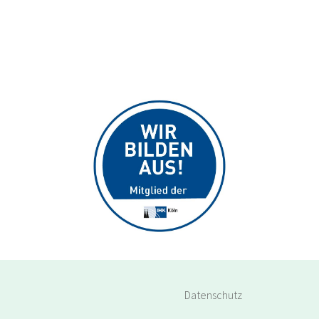
Medizinische 
Bonn 
Bon
Assistenz (MFA & Co.)
Verwaltung & 
M
Hilden 
Sekretariat im 
Hild
EN
Gesundheitswesen
/
Labordiagnostik & 
Mönchengladbach 
Mön
Naturwissenschaften
R
Qualitätsmanagement 
Köln 
Köln
& QM-Systeme
A /
Medizinische 
Datenschutz
Köln 
Köln
Assistenz (MFA & Co.)