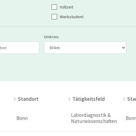
Vollzeit
Werkstudent
 oder Postleitzahl ein
Wählen Sie den Umkreis für die Jobsuche
Umkreis
Standort
Standort
Tätigkeitsfeld
Tätigkeitsfeld
Sta
Sta
Labordiagnostik & 
Bonn 
Bon
Naturwissenschaften