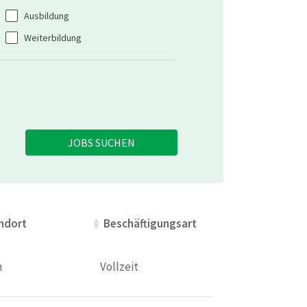
Ausbildung
Weiterbildung
JOBS SUCHEN
ndort
ndort
Beschäftigungsart
Beschäftigungsart
n
Vollzeit