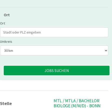
Ort
Geben Sie eine Stadt oder Postleitzahl ein
Ort
Wählen Sie den Umkreis für die Jobsuche
Umkreis
JOBS SUCHEN
MTL / MTLA / BACHELOR
Stelle
BIOLOGE (M/W/D) - BONN