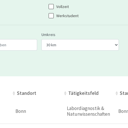
Vollzeit
Werkstudent
 oder Postleitzahl ein
Wählen Sie den Umkreis für die Jobsuche
Umkreis
Standort
Standort
Tätigkeitsfeld
Tätigkeitsfeld
Sta
Sta
Labordiagnostik & 
Bonn 
Bon
Naturwissenschaften