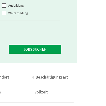
Ausbildung
Weiterbildung
JOBS SUCHEN
ndort
ndort
Beschäftigungsart
Beschäftigungsart
n
Vollzeit