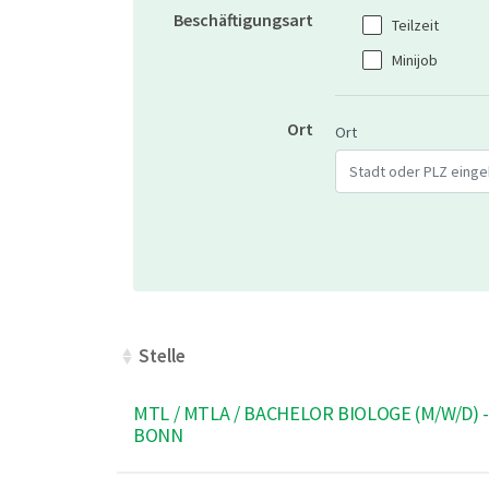
Beschäftigungsart
Teilzeit
Minijob
Ort
Geben Sie eine Stadt
Ort
Stelle
Stelle
MTL / MTLA / BACHELOR BIOLOGE (M/W/D) -
BONN