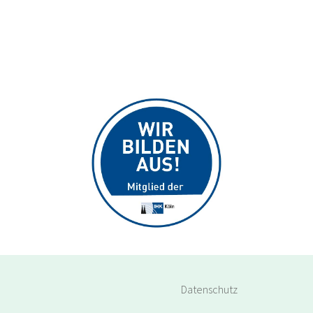
Medizinische 
Bonn 
Bon
Assistenz (MFA & Co.)
Verwaltung & 
M
Hilden 
Sekretariat im 
Hild
EN
Gesundheitswesen
/
Labordiagnostik & 
Mönchengladbach 
Mön
Naturwissenschaften
R
Qualitätsmanagement 
Köln 
Köln
& QM-Systeme
A /
Medizinische 
Datenschutz
Köln 
Köln
Assistenz (MFA & Co.)