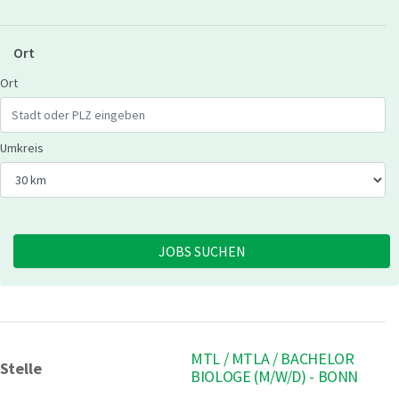
Ort
Geben Sie eine Stadt oder Postleitzahl ein
Ort
Wählen Sie den Umkreis für die Jobsuche
Umkreis
JOBS SUCHEN
MTL / MTLA / BACHELOR
Stelle
BIOLOGE (M/W/D) - BONN