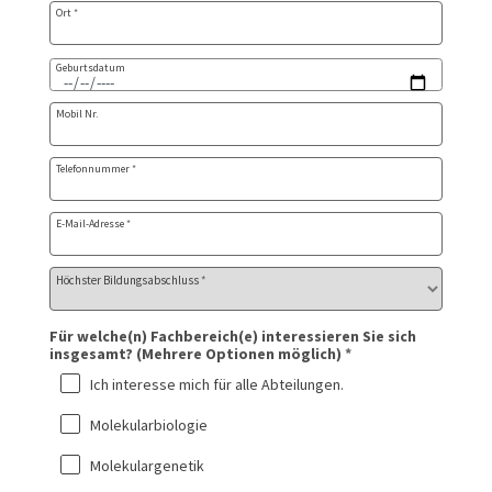
Ort
*
Geburtsdatum
Mobil Nr.
Telefonnummer
*
E-Mail-Adresse
*
Höchster Bildungsabschluss
*
Für welche(n) Fachbereich(e) interessieren Sie sich
insgesamt? (Mehrere Optionen möglich)
*
Ich interesse mich für alle Abteilungen.
Molekularbiologie
Molekulargenetik