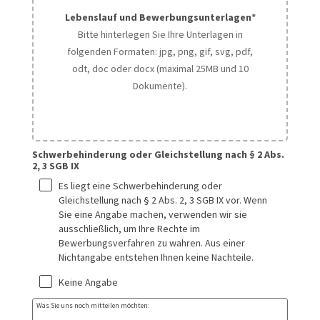
Lebenslauf und Bewerbungsunterlagen
*
Bitte hinterlegen Sie Ihre Unterlagen in
folgenden Formaten: jpg, png, gif, svg, pdf,
odt, doc oder docx (maximal 25MB und 10
Dokumente).
Ziehen Sie Dateien hierher oder klicken Sie, um Dateien auszuwählen
Schwerbehinderung oder Gleichstellung nach § 2 Abs.
2, 3 SGB IX
Es liegt eine Schwerbehinderung oder 
Gleichstellung nach § 2 Abs. 2, 3 SGB IX vor. Wenn 
Sie eine Angabe machen, verwenden wir sie 
ausschließlich, um Ihre Rechte im 
Bewerbungsverfahren zu wahren. Aus einer 
Nichtangabe entstehen Ihnen keine Nachteile.
Keine Angabe
Was Sie uns noch mitteilen möchten: